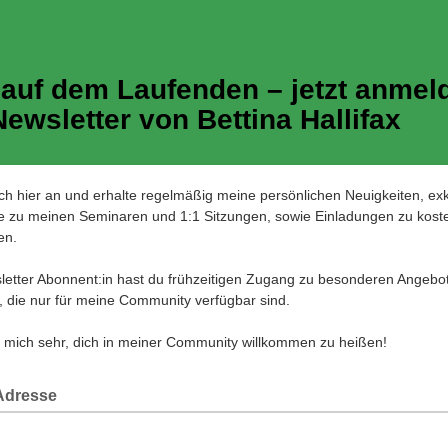
 auf dem Laufenden – jetzt anmel
ewsletter von Bettina Hallifax
ch hier an und erhalte regelmäßig meine persönlichen Neuigkeiten, exk
 zu meinen Seminaren und 1:1 Sitzungen, sowie Einladungen zu kost
en.
letter Abonnent:in hast du frühzeitigen Zugang zu besonderen Angebo
, die nur für meine Community verfügbar sind.
e mich sehr, dich in meiner Community willkommen zu heißen!
 Adresse