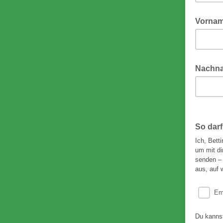
Vorna
Nachn
So darf
Ich, Bett
um mit di
senden – 
aus, auf 
Em
Du kannst