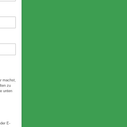
ar machst,
lten zu
le unten
eder E-