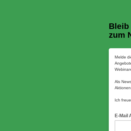
Bleib
zum N
Melde di
Angebote
Webinar
Als News
Aktionen
Ich freu
E-Mail