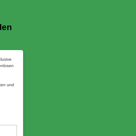
den
lusive
enlosen
ten und